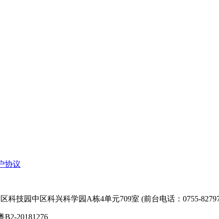
户协议
技园中区科兴科学园A栋4单元709室 (前台电话：0755-827974
粤B2-20181276