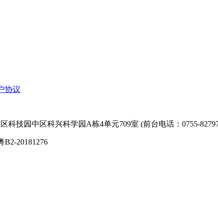
户协议
技园中区科兴科学园A栋4单元709室 (前台电话：0755-827974
粤B2-20181276