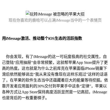
现在你喜欢的鹿晗可以占满iMessage当中的一个表情页
用iMessage激活、推动整个iOS生态的活跃指数
你会发现，有了iMessage的这一可玩度极高的社交属性，自
己登陆“应用抽屉”会非常频繁，这就帮苹果App Store提升了更
高的热度。这也就是为什么之前库克在苹果面临iPhone销量下
滑后依然能够说出“我从来没有像现在这样乐观过”这样的话语
了，在苹果的软件生态当中还蕴藏着巨大的能量等待挖掘。依
靠开发者应用盈利的30%交付到苹果手中这条“定律”，苹果以
各种方式让App Store保持高度活跃显然是一记高招，iMessage
也是背后的一枚重要棋子。