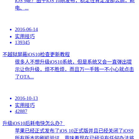
iOS 9呢？由于iOS 10刚发布，稳定性肯定没那么高，耗
电、...
2016-06-14
实用技巧
139345
不越狱屏蔽iOS10检查更新教程
很多人不想升级iOS10系统，但是系统又会一直弹出提
示让你升级，烦不胜烦，而且万一手贱一不小心就点击
了OTA...
2016-10-13
实用技巧
42887
升级iOS10后耗电快怎么办？
苹果已经正式发布了iOS 10正式版并且已经关闭了iOS9
所有版本的刷机验证，意味着现在已经没有任何办法将