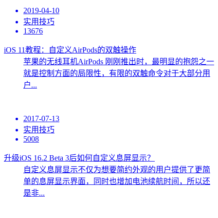
2019-04-10
实用技巧
13676
iOS 11教程：自定义AirPods的双触操作
苹果的无线耳机AirPods 刚刚推出时，最明显的抱怨之一
就是控制方面的局限性，有限的双触命令对于大部分用
户...
2017-07-13
实用技巧
5008
升级iOS 16.2 Beta 3后如何自定义息屏显示？
自定义息屏显示不仅为想要简约外观的用户提供了更简
单的息屏显示界面，同时也增加电池续航时间，所以还
是非...