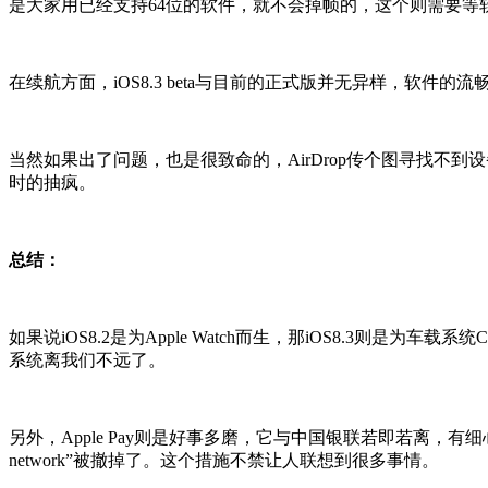
是大家用已经支持64位的软件，就不会掉帧的，这个则需要等软
在续航方面，iOS8.3 beta与目前的正式版并无异样，软
当然如果出了问题，也是很致命的，AirDrop传个图寻找
时的抽疯。
总结：
如果说iOS8.2是为Apple Watch而生，那iOS8.3则是为车载
系统离我们不远了。
另外，Apple Pay则是好事多磨，它与中国银联若即若离，有细心的网友发现
network”被撤掉了。这个措施不禁让人联想到很多事情。