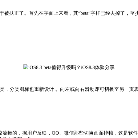
3中，它终于被扶正了。首先在字面上来看，其“beta”字样已经去掉
择分类，分类图标也重新设计 。向左或向右滑动即可切换至另一页
畅的，据用户反映，QQ、微信那些切换画面掉帧，这是软件没适