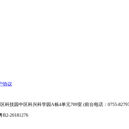
户协议
技园中区科兴科学园A栋4单元709室 (前台电话：0755-827974
粤B2-20181276