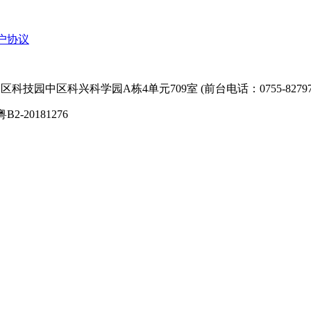
户协议
技园中区科兴科学园A栋4单元709室 (前台电话：0755-827974
粤B2-20181276