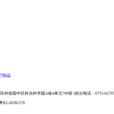
户协议
技园中区科兴科学园A栋4单元709室 (前台电话：0755-827974
粤B2-20181276