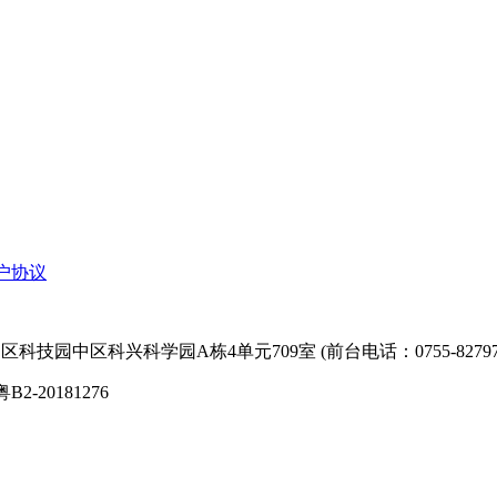
户协议
技园中区科兴科学园A栋4单元709室 (前台电话：0755-827974
粤B2-20181276