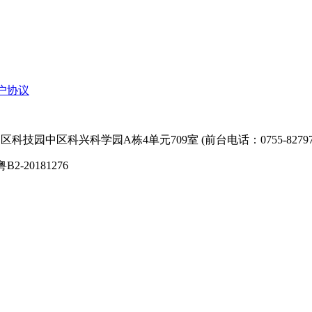
户协议
技园中区科兴科学园A栋4单元709室 (前台电话：0755-827974
粤B2-20181276