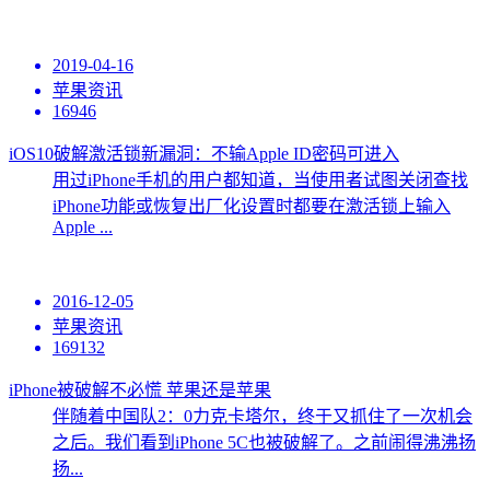
2019-04-16
苹果资讯
16946
iOS10破解激活锁新漏洞：不输Apple ID密码可进入
用过iPhone手机的用户都知道，当使用者试图关闭查找
iPhone功能或恢复出厂化设置时都要在激活锁上输入
Apple ...
2016-12-05
苹果资讯
169132
iPhone被破解不必慌 苹果还是苹果
伴随着中国队2：0力克卡塔尔，终于又抓住了一次机会
之后。我们看到iPhone 5C也被破解了。之前闹得沸沸扬
扬...