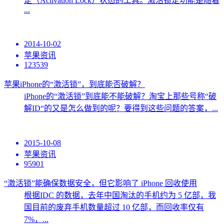
定（Activation Lock）状态的工具。激活锁定功能是随着
...
2014-10-02
苹果资讯
123539
苹果iPhone的“激活锁”，到底能否破解？
iPhone的“激活锁”到底能不能破解？淘宝上那些号称“破
解ID“的又是怎么做到的呢？要得到这些问题的答案，...
2015-10-08
苹果资讯
95901
“激活锁”能确保数据安全，但它影响了 iPhone 回收使用
根据IDC 的数据，去年中国淘汰的手机约为 5 亿部，我
国目前的废弃手机数量超过 10 亿部，而回收率仅有
7%，...