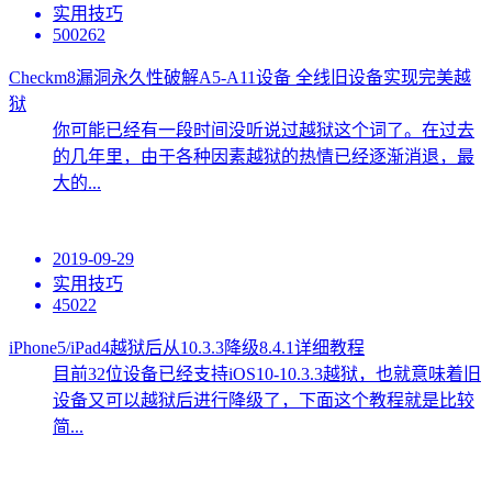
实用技巧
500262
Checkm8漏洞永久性破解A5-A11设备 全线旧设备实现完美越
狱
你可能已经有一段时间没听说过越狱这个词了。在过去
的几年里，由于各种因素越狱的热情已经逐渐消退，最
大的...
2019-09-29
实用技巧
45022
iPhone5/iPad4越狱后从10.3.3降级8.4.1详细教程
目前32位设备已经支持iOS10-10.3.3越狱，也就意味着旧
设备又可以越狱后进行降级了，下面这个教程就是比较
简...