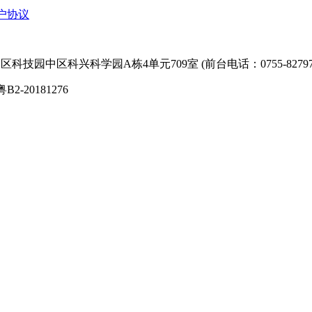
户协议
技园中区科兴科学园A栋4单元709室 (前台电话：0755-827974
粤B2-20181276