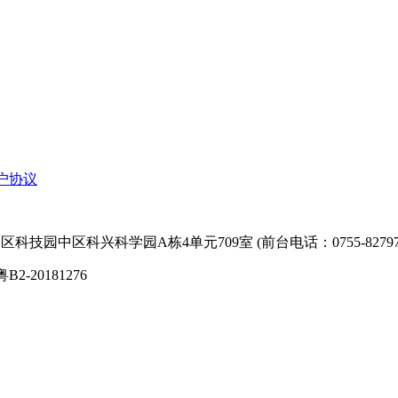
户协议
技园中区科兴科学园A栋4单元709室 (前台电话：0755-827974
粤B2-20181276