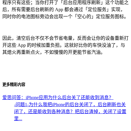
程序只有这些；当你打开了「后台应用程序刷新」这个功能之
后，所有需要后台刷新的 App 都会通过「定位服务」实现，
同时你的电池图标旁边会出现一个「空心的」定位服务图标。
因此，清空后台不仅不会节省电量，反而会让你的设备重新打
开这些 App 的时候加重负担。这就好比你的车快没油了，与
其熄火再重新点火，不如慢慢的开更能节省汽油。
更多精彩内容
爱思问答：iPhone应用为什么后台关了还能收到消息？
-问题1-为什么我把iPhone的后台关闭了，后台刷新也关
闭了，还是能收到各种消息？把后台清掉，关闭了设置
里...