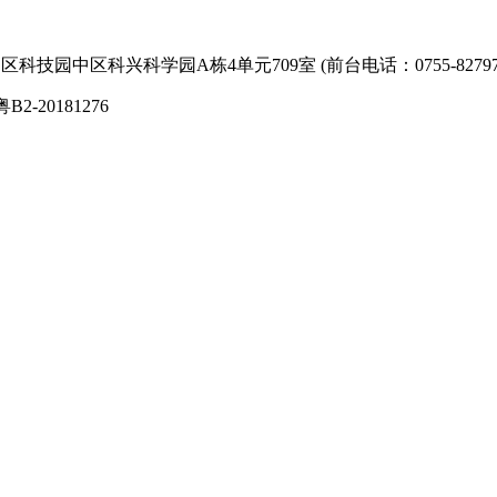
技园中区科兴科学园A栋4单元709室 (前台电话：0755-827974
粤B2-20181276